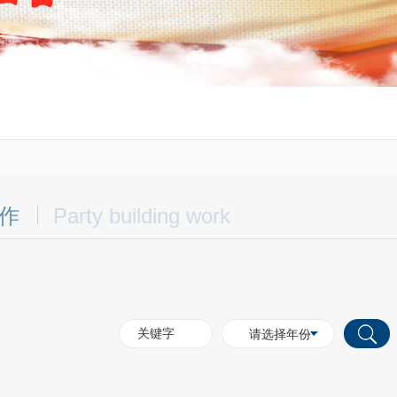
作
Party building work
请选择年份