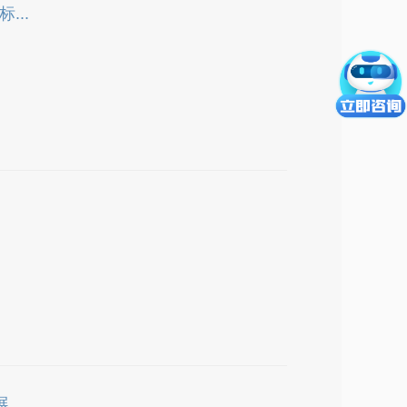
...
..