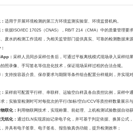
象：
适用于开展环境检测的第三方环境监测实验室、环境监督机构。
述：
依据ISO/IEC 17025（CNAS），RB/T 214（CMA）中的
水、废水的检测工作流程，为相关监管部门提供真实、可靠的检测数据来
势：
App：
采样人员同步采样任务后，可通过平板离线模式现场录入采样结果
场拍照录像、手写签名等信息化技术，保证现场采样过程的合法合规。
样
：支持按容器介质、保存要求与期限等条件组合配置分样规则，并实现
段：
采样前可配置平行样、串联样、运输空白样及各自质控比例，采样中通
求；实验室检测时可对每批次的平行/加标/空白/CCV等质控样数量展示与
术物联化：
利用物联网技术，实现称重、前处理、上机检测试验数据自动
程无纸化：
通过ELN实现原始记录电子化，并可基于判定依据、换算公式
成，并具有电子签章、电子签名、报告验真伪功能，提升检测效率；