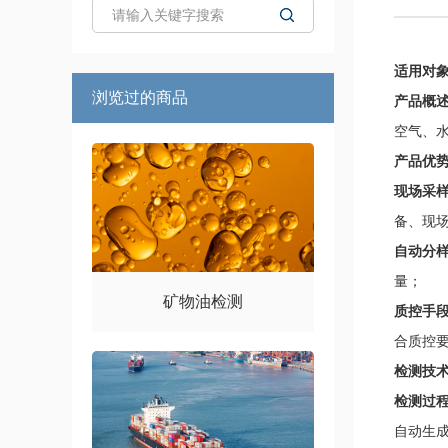
适用对
浏览过的商品
产品概
空气、
产品优
现场采样
备、现
自动分
量；
矿物油检测
质控手
合质控要
检测技
检测过
自动生