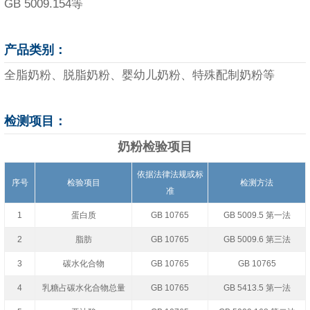
GB 5009.154等
产品类别：
全脂奶粉、脱脂奶粉、婴幼儿奶粉、特殊配制奶粉等
检测项目：
奶粉检验项目
依据法律法规或标
序号
检验项目
检测方法
准
1
蛋白质
GB 10765
GB 5009.5
第一法
2
脂肪
GB 10765
GB 5009.6
第三法
3
碳水化合物
GB 10765
GB 10765
4
乳糖占碳水化合物总量
GB 10765
GB 5413.5
第一法