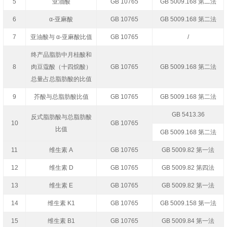
5
亚油酸
GB 10765
GB 5009.168
第二法
6
α-
亚麻酸
GB 10765
GB 5009.168
第二法
7
亚油酸与
α-
亚麻酸比值
GB 10765
/
终产品脂肪中月桂酸和
8
肉豆蔻酸（十四烷酸）
GB 10765
GB 5009.168
第二法
总量占总脂肪酸的比值
9
芥酸与总脂肪酸比值
GB 10765
GB 5009.168
第二法
GB 5413.36
反式脂肪酸与总脂肪酸
10
GB 10765
比值
GB 5009.168
第二法
11
维生素
A
GB 10765
GB 5009.82
第一法
12
维生素
D
GB 10765
GB 5009.82
第四法
13
维生素
E
GB 10765
GB 5009.82
第一法
14
维生素
K1
GB 10765
GB 5009.158
第一法
15
维生素
B1
GB 10765
GB 5009.84
第一法