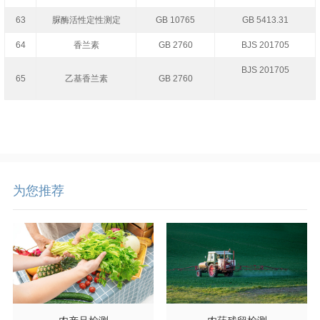
63
脲酶活性定性测定
GB 10765
GB 5413.31
64
香兰素
GB 2760
BJS 201705
BJS 201705
65
乙基香兰素
GB 2760
为您推荐