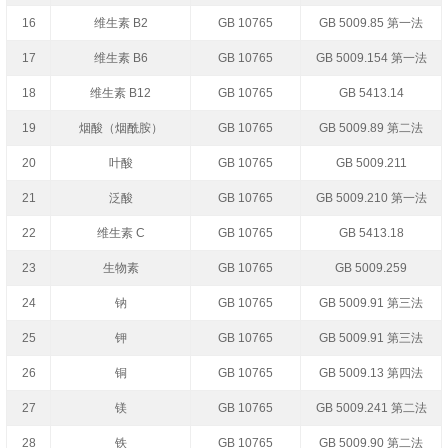
16
维生素
B2
GB 10765
GB 5009.85
第一法
17
维生素
B6
GB 10765
GB 5009.154
第一法
18
维生素
B12
GB 10765
GB 5413.14
19
烟酸（烟酰胺）
GB 10765
GB 5009.89
第二法
20
叶酸
GB 10765
GB 5009.211
21
泛酸
GB 10765
GB 5009.210
第一法
22
维生素
C
GB 10765
GB 5413.18
23
生物素
GB 10765
GB 5009.259
24
钠
GB 10765
GB 5009.91
第三法
25
钾
GB 10765
GB 5009.91
第三法
26
铜
GB 10765
GB 5009.13
第四法
27
镁
GB 10765
GB 5009.241
第二法
28
铁
GB 10765
GB 5009.90
第二法