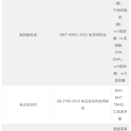
（酸）、
不饱和脂
肪
（酸）、
ω-3脂肪
脂肪酸组成
GB/T 40851-2021 食用调和油
酸
（α-亚
麻酸、
EPA、
DHA）、
ω-6脂肪
酸
、
ω-9
脂肪酸
BHA、
BHT、
GB 2760-2014 食品添加剂使用标
食品添加剂
TBHQ、
准
乙基麦芽
酚
黄曲霉毒