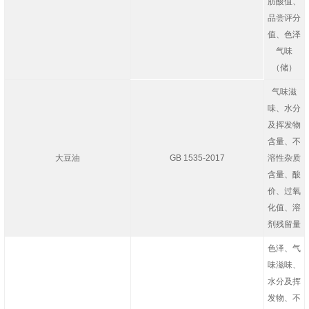
肪酸值、
品尝评分
值、色泽
气味
（储）
气味滋
味、水分
及挥发物
含量、不
大豆油
GB 1535-2017
溶性杂质
含量、酸
价、过氧
化值、溶
剂残留量
色泽、气
味滋味、
水分及挥
发物、不