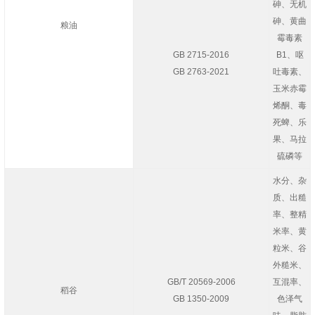
砷、无机
砷、黄曲
粮油
霉毒素
GB 2715-2016
B
1
、呕
GB 2763-2021
吐毒素、
玉米赤霉
烯酮、毒
死蜱、乐
果、马拉
硫磷等
水分、杂
质、出糙
率、整精
米率、黄
粒米、谷
外糙米、
GB/T 20569-2006
互混率、
稻谷
GB 1350-2009
色泽气