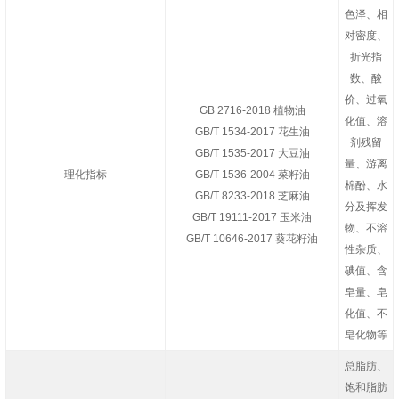
色泽、相
对密度、
折光指
数、酸
价、过氧
GB 2716-2018 植物油
化值、溶
GB/T 1534-2017 花生油
剂残留
GB/T 1535-2017 大豆油
量、游离
理化指标
GB/T 1536-2004 菜籽油
棉酚、水
GB/T 8233-2018 芝麻油
分及挥发
GB/T 19111-2017 玉米油
物、不溶
GB/T 10646-2017 葵花籽油
性杂质、
碘值、含
皂量、皂
化值、不
皂化物等
总脂肪、
饱和脂肪