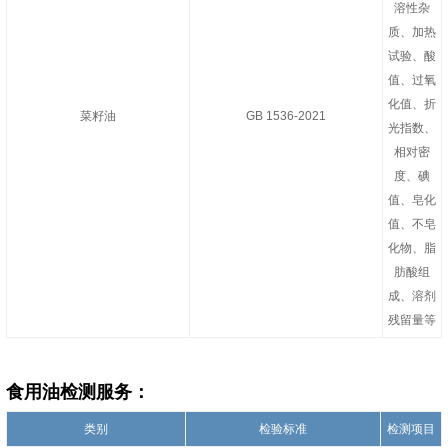
溶性杂
质、加热
试验、酸
值、过氧
化值、折
菜籽油
GB 1536-2021
光指数、
相对密
度、碘
值、皂化
值、不皂
化物、脂
肪酸组
成、溶剂
残留量等
食用油检测服务：
类别
检验标准
检测项目