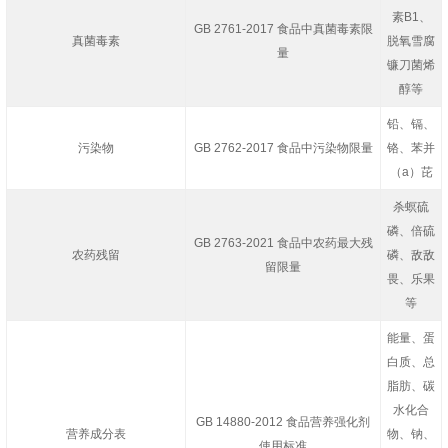
素B
1
、
GB 2761-2017 食品中真菌毒素限
真菌毒素
脱氧雪腐
量
镰刀菌烯
醇等
铅、镉、
污染物
GB 2762-2017 食品中污染物限量
铬、苯并
（a）芘
杀螟硫
磷、倍硫
GB 2763-2021 食品中农药最大残
农药残留
磷、敌敌
留限量
畏、乐果
等
能量、蛋
白质、总
脂肪、碳
水化合
GB 14880-2012 食品营养强化剂
营养成分表
物、钠、
使用标准