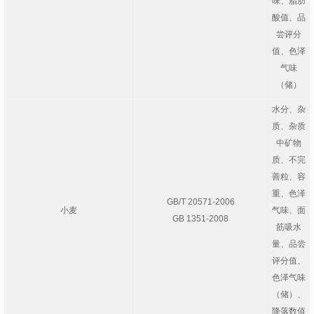
味、脂肪
酸值、品
尝评分
值、色泽
气味
（储）
水分、杂
质、杂质
中矿物
质、不完
善粒、容
重、色泽
GB/T 20571-2006
小麦
气味、面
GB 1351-2008
筋吸水
量、品尝
评分值、
色泽气味
（储）、
降落数值