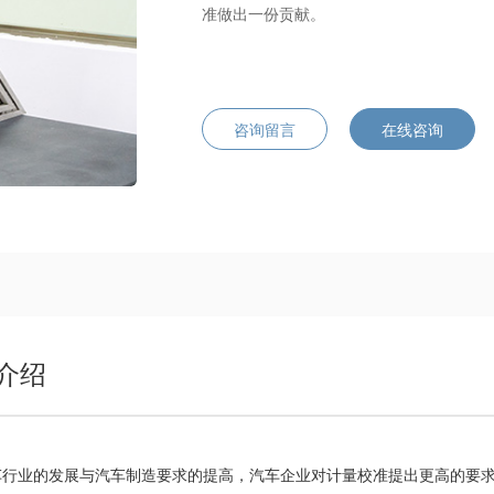
准做出一份贡献。
咨询留言
在线咨询
介绍
车行业的发展与汽车制造要求的提高，汽车企业对计量校准提出更高的要