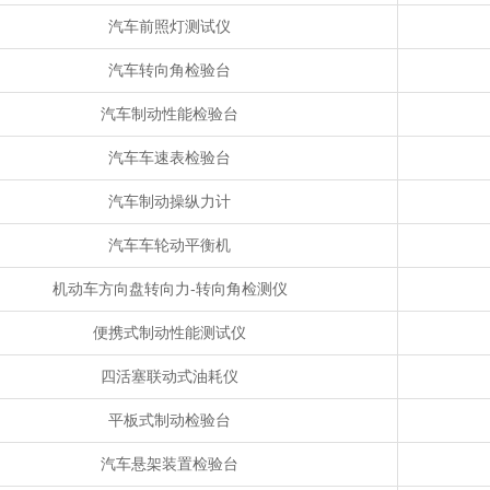
汽车前照灯测试仪
汽车转向角检验台
汽车制动性能检验台
汽车车速表检验台
汽车制动操纵力计
汽车车轮动平衡机
机动车方向盘转向力-转向角检测仪
便携式制动性能测试仪
四活塞联动式油耗仪
平板式制动检验台
汽车悬架装置检验台