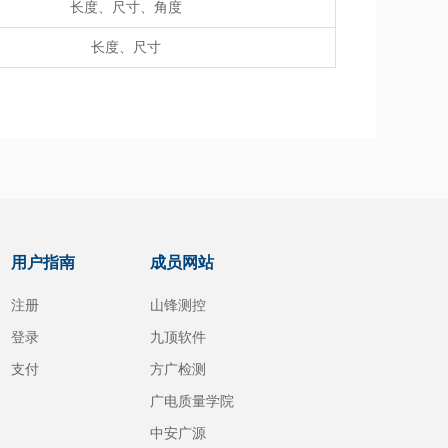
长度、尺寸、角度
长度、尺寸
用户指南
成员网站
注册
山锋测控
登录
九顶软件
支付
方广检测
广电质量学院
中安广源