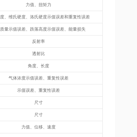
力值、扭矩力
度、维氏硬度、洛氏硬度示值误差和重复性误差
质量示值误差、跌落高度示值误差、能量损失
反射率
透射比
角度、长度
气体浓度示值误差、重复性误差
示值误差、重复性误差
尺寸
尺寸
力值、位移、速度