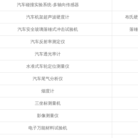
汽车碰撞实验系统-多轴向传感器
汽车机架超声波硬度计
布氏硬
汽车安全玻璃落锤式冲击试验机
落锤
汽车反射率测定仪
汽车透光率计
水准式车轮定位测量仪
汽车尾气分析仪
烟度计
三坐标测量机
影像测量仪
电子万能材料试验机