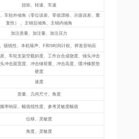
扭矩、转速、车速
、车轮外倾角（零位误差、零值漂移、示值误差、重
复性） 、主销后倾角、主销内倾角
加注质量、加注量、加注压力
、级线性、本机噪声、F和S时间计权、猝发音响应
差、车轮支架空载斜度、工作台合成饶度、锤头冲击
头冲击面宽度、冲击锤荷重、冲击高度、缓冲橡胶垫
硬度
速度
质量、几何尺寸、角度
频率响应、幅值线性度、参考灵敏度幅值
位移、灵敏度
角度、灵敏度