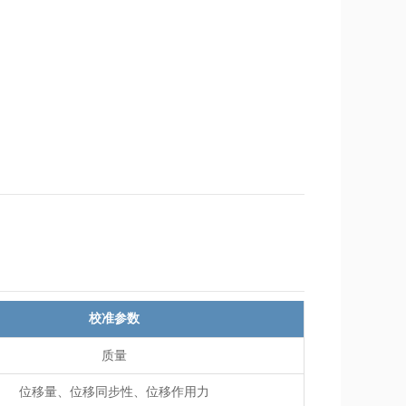
校准参数
质量
位移量、位移同步性、位移作用力