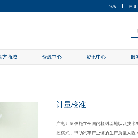
登录
注册
官方商城
资源中心
资讯中心
服
关于我们
计量校准
广电计量依托在全国的检测基地以及技术
控模式，帮助汽车产业链的生产质量风险