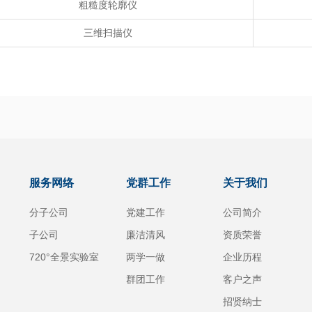
粗糙度轮廓仪
三维扫描仪
服务网络
党群工作
关于我们
分子公司
党建工作
公司简介
子公司
廉洁清风
资质荣誉
720°全景实验室
两学一做
企业历程
群团工作
客户之声
招贤纳士