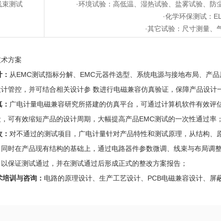
线束测试
·环境试验：高低温、湿热试验、盐雾试验、防
·化学环保测试：E
·其它试验：尺寸测量、
技术方案
计：
从EMC测试指标分解、EMC元器件选型、系统电源与接地布局、产品原理
计管控，并可结合相关设计参 数进行电磁兼容仿真验证，保障产品设计一
真：
广电计量电磁兼容研究所搭建的仿真平台，可通过计算机软件有效评估
段，可有效缩短产品的设计周期，大幅提高产品EMC测试的一次性通过率
改：
对不通过的测试项目，广电计量针对产品特性和测试原理，从结构、
；同时在产品现有结构的基础上，通过电路器件参数微调、线束与布局调
，以保证测试通过，并在测试通过后形成正式的整改方案报告；
术培训与咨询：
电路的原理设计、生产工艺设计、PCB电磁兼容设计、屏