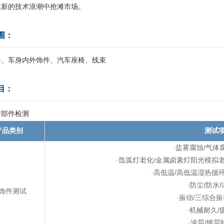
在新的技术浪潮中抢滩市场。
围：
器、车身内外饰件、汽车座椅、线束
目：
零部件检测
产品类别
测试
·盐雾腐蚀/气体
·氙弧灯老化/金属卤素灯阳光模拟
·高低温/高低温湿热循
·防尘/防水
饰件测试
·振动/三综合
·机械耐久/
·涂层/镀