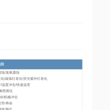
项目
腐蚀/臭氧腐蚀
老化/碳弧灯老化/荧光紫外灯老化
环/温度冲击/快速温变
/淋雨测试
振动/机械冲击
疲劳/寿命
层特性测试