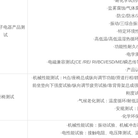
·耐化学试剂
·盐雾腐蚀/气体
·防尘/防水
·振动/三综合
子电器产品测
·特定环境
试
·高低温/高低温湿热循
·功能性耐久
·电学
·电磁兼容测试(CE /RE/ RI/BCI/ESD/M
·产品
·机械性能测试：H点/座椅总成纵向调节功能/滑道行程/
前坐垫向下强度试验/纵向调节疲劳试验/靠背骨架总成强
刚度
座椅测试
·气候老化测试：温度循环/耐
·安规测试
·化学环
·机械性能试验：振动试验、机械冲击
·电性能试验：接触电阻、电压降测试、