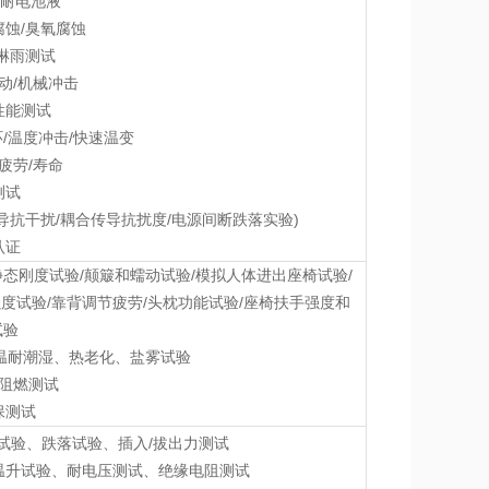
/耐电池液
腐蚀/臭氧腐蚀
/淋雨测试
振动/机械冲击
性能测试
环/温度冲击/快速温变
/疲劳/寿命
测试
E/瞬态传导抗干扰/耦合传导抗扰度/电源间断跌落实验)
认证
静态刚度试验/颠簸和蠕动试验/模拟人体进出座椅试验/
度试验/靠背调节疲劳/头枕功能试验/座椅扶手强度和
试验
低温耐潮湿、热老化、盐雾试验
：阻燃测试
保测试
试验、跌落试验、插入/拔出力测试
温升试验、耐电压测试、绝缘电阻测试