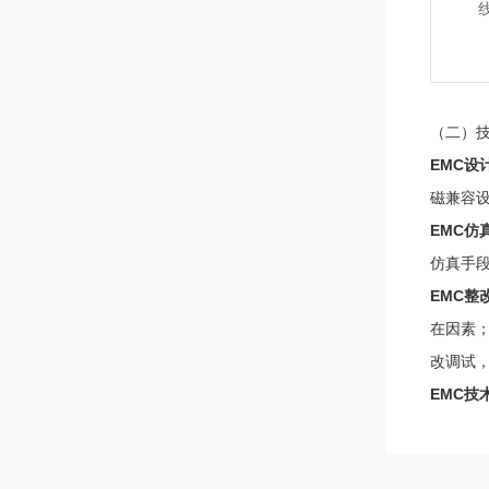
（二）
EMC设
磁兼容设
EMC仿
仿真手
EMC整
在因素
改调试
EMC技