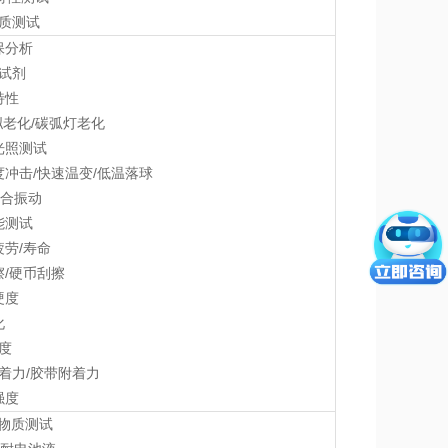
物质测试
保分析
学试剂
特性
拟老化/碳弧灯老化
光照测试
度冲击/快速温变/低温落球
综合振动
能测试
疲劳/寿命
擦/硬币刮擦
硬度
化
泽度
附着力/胶带附着力
强度
用物质测试