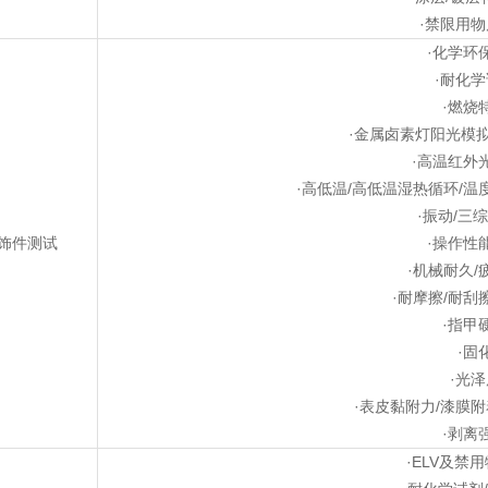
·禁限用
·化学环
·耐化
·燃烧
·金属卤素灯阳光模
·高温红外
·高低温/高低温湿热循环/温
·振动/三
饰件测试
·操作性
·机械耐久/
·耐摩擦/耐刮
·指甲
·固
·光
·表皮黏附力/漆膜
·剥离
·ELV及禁