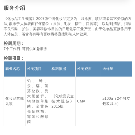
服务介绍
《化妆品卫生规范》2007版中将化妆品定义为：以涂擦、喷洒或者其它类似的方
法, 散布于人体表面任何部位（皮肤、毛发、指甲、口唇等）, 以达到清洁、消除
不良气味、护肤、美容和修饰目的的日用化学工业产品，由于化妆品直接作用于
人体皮肤，若含有有毒有害物质将直接影响人体健康。
检测周期：
7个工作日 可提供加急服务
检测项目：
套餐名称
检测项目
检测依据
检测资质
送样量
铅、砷、
汞、镉、菌
落总数、粪
大肠菌群、
《化妆品安全
化妆品常规
≥100g（2个独立
铜绿假单胞
技术规范》
CMA
九项
包装以上）
菌、金黄色
2015版
葡萄球菌、
霉菌和酵母
菌