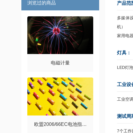
浏览过的商品
产品范
多媒体
机）
家用电
灯具：
电磁计量
LED灯
工业设
工业空
测试周
欧盟2006/66EC电池指令
7个工作